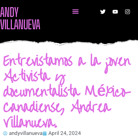
ANDY
VILLANUEVA
Entrevistamos a la joven
Activista y
documentalista México-
Canadiense, Andrea
Villanueva.
andyvillanueva
April 24, 2024